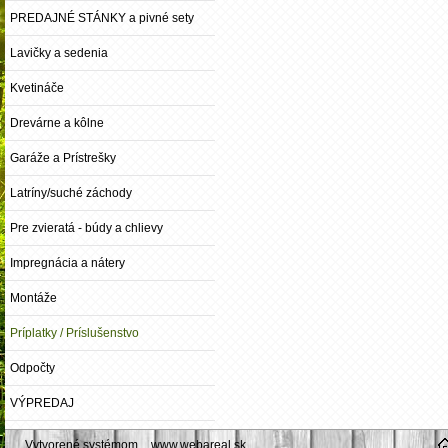
PREDAJNÉ STÁNKY a pivné sety
Lavičky a sedenia
Kvetináče
Drevárne a kôlne
Garáže a Prístrešky
Latríny/suché záchody
Pre zvieratá - búdy a chlievy
Impregnácia a nátery
Montáže
Príplatky / Príslušenstvo
Odpočty
VÝPREDAJ
Vytvorené systémom
www.webareal.sk