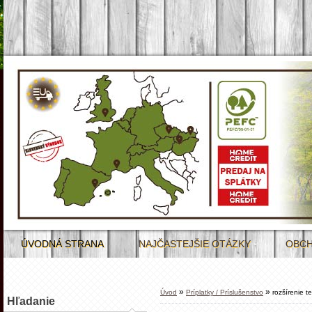
ÚVODNÁ STRANA
NAJČASTEJŠIE OTÁZKY
OBCH
»
»
Úvod
Príplatky / Príslušenstvo
rozšírenie 
Hľadanie